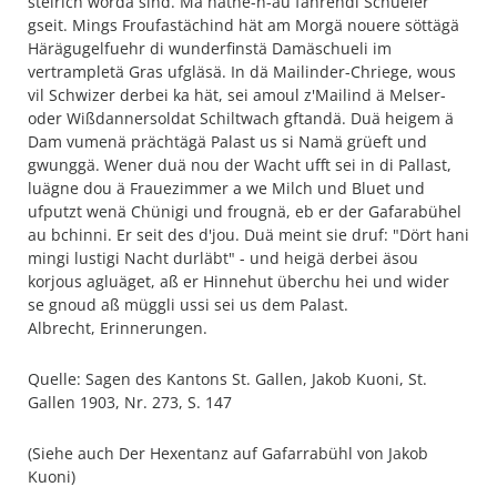
steirich wordä sind. Mä hätne-n-au fahrendi Schüeler
gseit. Mings Froufastächind hät am Morgä nouere söttägä
Härägugelfuehr di wunderfinstä Damäschueli im
vertrampletä Gras ufgläsä. In dä Mailinder-Chriege, wous
vil Schwizer derbei ka hät, sei amoul z'Mailind ä Melser-
oder Wißdannersoldat Schiltwach gftandä. Duä heigem ä
Dam vumenä prächtägä Palast us si Namä grüeft und
gwunggä. Wener duä nou der Wacht ufft sei in di Pallast,
luägne dou ä Frauezimmer a we Milch und Bluet und
ufputzt wenä Chünigi und frougnä, eb er der Gafarabühel
au bchinni. Er seit des d'jou. Duä meint sie druf: "Dört hani
mingi lustigi Nacht durläbt" - und heigä derbei äsou
korjous agluäget, aß er Hinnehut überchu hei und wider
se gnoud aß müggli ussi sei us dem Palast.
Albrecht, Erinnerungen.
Quelle: Sagen des Kantons St. Gallen, Jakob Kuoni, St.
Gallen 1903, Nr. 273, S. 147
(Siehe auch Der Hexentanz auf Gafarrabühl von Jakob
Kuoni)