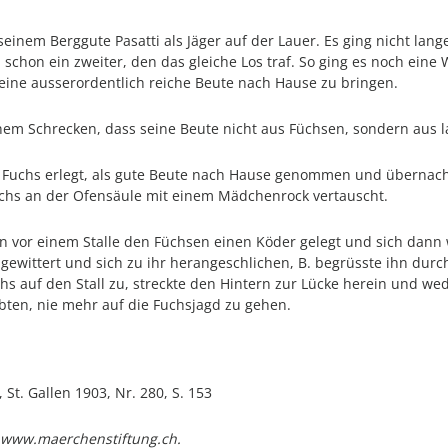
einem Berggute Pasatti als Jäger auf der Lauer. Es ging nicht lang
schon ein zweiter, den das gleiche Los traf. So ging es noch eine W
eine ausserordentlich reiche Beute nach Hause zu bringen.
einem Schrecken, dass seine Beute nicht aus Füchsen, sondern aus
n Fuchs erlegt, als gute Beute nach Hause genommen und übernac
chs an der Ofensäule mit einem Mädchenrock vertauscht.
ten vor einem Stalle den Füchsen einen Köder gelegt und sich dan
 gewittert und sich zu ihr herangeschlichen, B. begrüsste ihn dur
hs auf den Stall zu, streckte den Hintern zur Lücke herein und w
bten, nie mehr auf die Fuchsjagd zu gehen.
 St. Gallen 1903, Nr. 280, S. 153
 www.maerchenstiftung.ch.