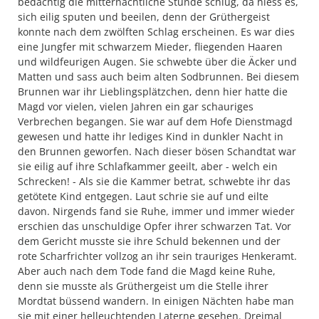
bedächtig die mitternächtliche Stunde schlug, da hiess es,
sich eilig sputen und beeilen, denn der Grüthergeist
konnte nach dem zwölften Schlag erscheinen. Es war dies
eine Jungfer mit schwarzem Mieder, fliegenden Haaren
und wildfeurigen Augen. Sie schwebte über die Äcker und
Matten und sass auch beim alten Sodbrunnen. Bei diesem
Brunnen war ihr Lieblingsplätzchen, denn hier hatte die
Magd vor vielen, vielen Jahren ein gar schauriges
Verbrechen begangen. Sie war auf dem Hofe Dienstmagd
gewesen und hatte ihr lediges Kind in dunkler Nacht in
den Brunnen geworfen. Nach dieser bösen Schandtat war
sie eilig auf ihre Schlafkammer geeilt, aber - welch ein
Schrecken! - Als sie die Kammer betrat, schwebte ihr das
getötete Kind entgegen. Laut schrie sie auf und eilte
davon. Nirgends fand sie Ruhe, immer und immer wieder
erschien das unschuldige Opfer ihrer schwarzen Tat. Vor
dem Gericht musste sie ihre Schuld bekennen und der
rote Scharfrichter vollzog an ihr sein trauriges Henkeramt.
Aber auch nach dem Tode fand die Magd keine Ruhe,
denn sie musste als Grüthergeist um die Stelle ihrer
Mordtat büssend wandern. In einigen Nächten habe man
sie mit einer helleuchtenden Laterne gesehen. Dreimal